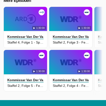
Mehr Episoden
1:30:00
1:30:00
Kommissar Van Der Valk
Kommissar Van Der Valk
Komm
Staffel 4, Folge 1 - Spielfilm Deutschland/Großbritannien 2024 (Van der Valk - Safe in Amsterdam)
Staffel 2, Folge 3 - Fernsehfilm Großbritannien/Niederlande/Deutschland 2022 (Van der Valk - Payback in Amsterdam)
1:30:00
1:30:00
Kommissar Van Der Valk
Kommissar Van Der Valk
Komm
Staffel 2, Folge 5 - Fernsehfilm Deutschland/Großbritannien/Niederlande 2022 (Van der Valk - Blood in Amsterdam)
Staffel 2, Folge 4 - Fernsehfilm Deutschland/Großbritannien/Niederlande 2021 (Van der Valk - Plague in Amsterdam)