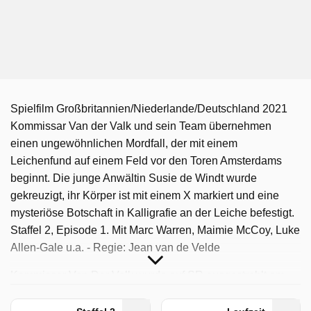
Spielfilm Großbritannien/Niederlande/Deutschland 2021
Kommissar Van der Valk und sein Team übernehmen
einen ungewöhnlichen Mordfall, der mit einem
Leichenfund auf einem Feld vor den Toren Amsterdams
beginnt. Die junge Anwältin Susie de Windt wurde
gekreuzigt, ihr Körper ist mit einem X markiert und eine
mysteriöse Botschaft in Kalligrafie an der Leiche befestigt.
Staffel 2, Episode 1. Mit Marc Warren, Maimie McCoy, Luke
Allen-Gale u.a. - Regie: Jean van de Velde
Kommissar Van Der Valk wurde auf SR ausgestrahlt am
Mittwoch 25 März 2026, 23:30 Uhr. Diese Folge wurde
zuerst am Samstag 26 April 2025 gepostet.