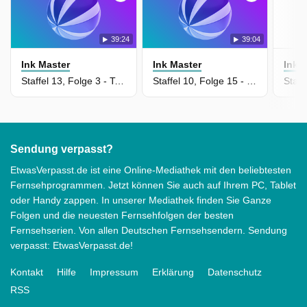
39:24
39:04
Ink Master
Ink Master
Ink 
Staffel 13, Folge 3 - Teamwork ist Dreamwork
Staffel 10, Folge 15 - Kampf ums Finale
Sendung verpasst?
EtwasVerpasst.de ist eine Online-Mediathek mit den beliebtesten
Fernsehprogrammen. Jetzt können Sie auch auf Ihrem PC, Tablet
oder Handy zappen. In unserer Mediathek finden Sie Ganze
Folgen und die neuesten Fernsehfolgen der besten
Fernsehserien. Von allen Deutschen Fernsehsendern. Sendung
verpasst: EtwasVerpasst.de!
Kontakt
Hilfe
Impressum
Erklärung
Datenschutz
RSS