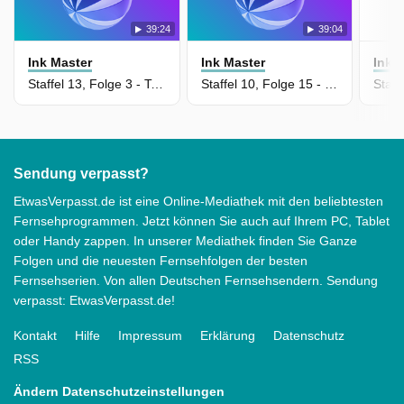
39:24
39:04
Ink Master
Ink Master
Ink 
Staffel 13, Folge 3 - Teamwork ist Dreamwork
Staffel 10, Folge 15 - Kampf ums Finale
Sendung verpasst?
EtwasVerpasst.de ist eine Online-Mediathek mit den beliebtesten
Fernsehprogrammen. Jetzt können Sie auch auf Ihrem PC, Tablet
oder Handy zappen. In unserer Mediathek finden Sie Ganze
Folgen und die neuesten Fernsehfolgen der besten
Fernsehserien. Von allen Deutschen Fernsehsendern. Sendung
verpasst: EtwasVerpasst.de!
Kontakt
Hilfe
Impressum
Erklärung
Datenschutz
RSS
Ändern Datenschutzeinstellungen