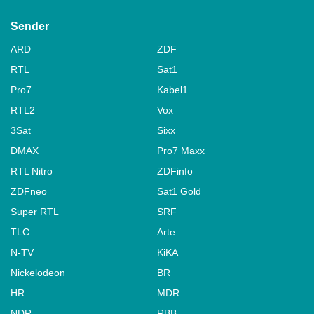
Sender
ARD
ZDF
RTL
Sat1
Pro7
Kabel1
RTL2
Vox
3Sat
Sixx
DMAX
Pro7 Maxx
RTL Nitro
ZDFinfo
ZDFneo
Sat1 Gold
Super RTL
SRF
TLC
Arte
N-TV
KiKA
Nickelodeon
BR
HR
MDR
NDR
RBB