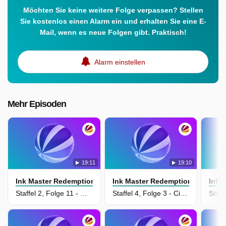
Möchten Sie keine weitere Folge verpassen? Stellen
Sie kostenlos einen Alarm ein und erhalten Sie eine E-
Mail, wenn es neue Folgen gibt. Praktisch!
Alarm einstellen
Mehr Episoden
19:11
19:10
Ink Master Redemption
Ink Master Redemption
Ink 
Staffel 2, Folge 11 - Gattinnen-Beistand
Staffel 4, Folge 3 - Ciao, kleiner Pfadfinder