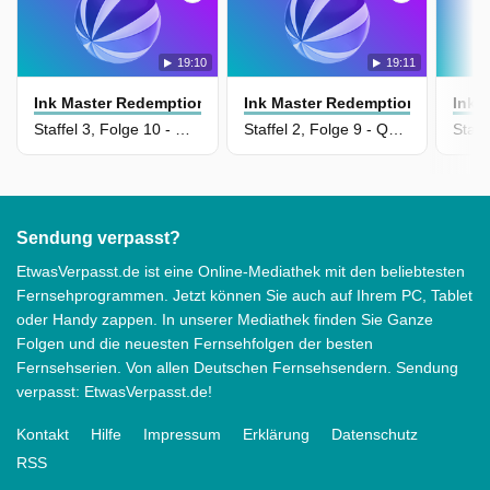
19:10
19:11
Ink Master Redemption
Ink Master Redemption
Ink 
Staffel 3, Folge 10 - Die Tinte der Ehre
Staffel 2, Folge 9 - Qualität hat ihren Preis
Sendung verpasst?
EtwasVerpasst.de ist eine Online-Mediathek mit den beliebtesten
Fernsehprogrammen. Jetzt können Sie auch auf Ihrem PC, Tablet
oder Handy zappen. In unserer Mediathek finden Sie Ganze
Folgen und die neuesten Fernsehfolgen der besten
Fernsehserien. Von allen Deutschen Fernsehsendern. Sendung
verpasst: EtwasVerpasst.de!
Kontakt
Hilfe
Impressum
Erklärung
Datenschutz
RSS