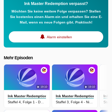
Ink Master Redemption verpasst?
Möchten Sie keine weitere Folge verpassen? Stellen
Sie kostenlos einen Alarm ein und erhalten Sie eine E-
Mail, wenn es neue Folgen gibt. Praktisch!
Alarm einstellen
Mehr Episoden
19:10
19:10
Ink Master Redemption
Ink Master Redemption
Ink 
Staffel 4, Folge 1 - Der Schlüssel zur Wiedergutmachung
Staffel 3, Folge 4 - Nicht ganz jugendfrei