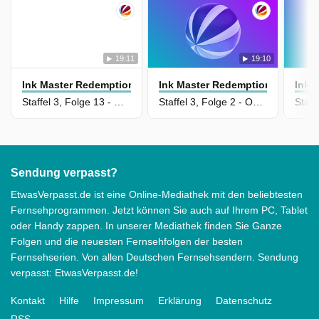
19:11
19:10
Ink Master Redemption
Ink Master Redemption
Ink 
Staffel 3, Folge 13 - Raubvögel
Staffel 3, Folge 2 - One-Tat-Wunder
Sendung verpasst?
EtwasVerpasst.de ist eine Online-Mediathek mit den beliebtesten
Fernsehprogrammen. Jetzt können Sie auch auf Ihrem PC, Tablet
oder Handy zappen. In unserer Mediathek finden Sie Ganze
Folgen und die neuesten Fernsehfolgen der besten
Fernsehserien. Von allen Deutschen Fernsehsendern. Sendung
verpasst: EtwasVerpasst.de!
Kontakt
Hilfe
Impressum
Erklärung
Datenschutz
RSS