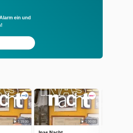
 Alarm ein und
h!
1:15:00
1:00:00
Inas Nacht
Inas Nacht