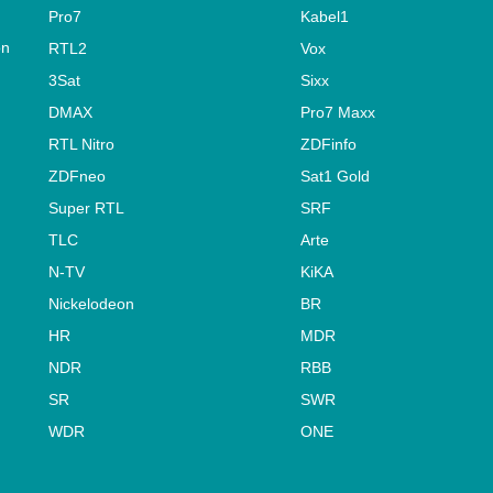
Pro7
Kabel1
on
RTL2
Vox
3Sat
Sixx
DMAX
Pro7 Maxx
RTL Nitro
ZDFinfo
ZDFneo
Sat1 Gold
Super RTL
SRF
TLC
Arte
N-TV
KiKA
Nickelodeon
BR
HR
MDR
NDR
RBB
SR
SWR
WDR
ONE