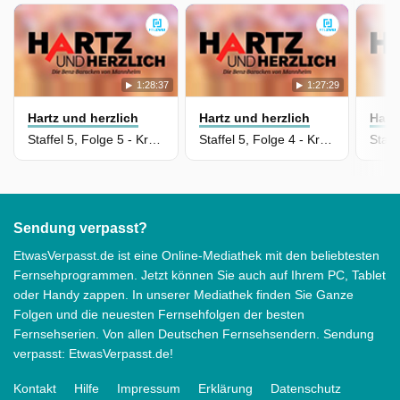
1:28:37
1:27:29
Hartz und herzlich
Hartz und herzlich
Hart
Staffel 5, Folge 5 - Krefeld (2)
Staffel 5, Folge 4 - Krefeld (1)
Sendung verpasst?
EtwasVerpasst.de ist eine Online-Mediathek mit den beliebtesten
Fernsehprogrammen. Jetzt können Sie auch auf Ihrem PC, Tablet
oder Handy zappen. In unserer Mediathek finden Sie Ganze
Folgen und die neuesten Fernsehfolgen der besten
Fernsehserien. Von allen Deutschen Fernsehsendern. Sendung
verpasst: EtwasVerpasst.de!
Kontakt
Hilfe
Impressum
Erklärung
Datenschutz