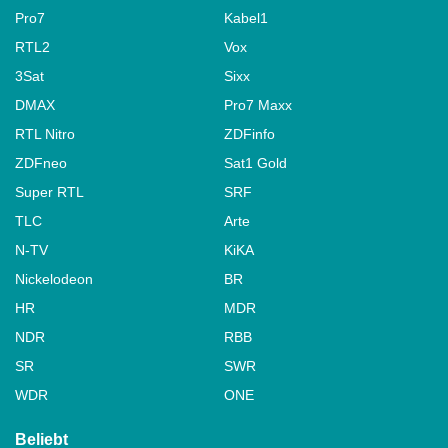
Pro7
Kabel1
RTL2
Vox
3Sat
Sixx
DMAX
Pro7 Maxx
RTL Nitro
ZDFinfo
ZDFneo
Sat1 Gold
Super RTL
SRF
TLC
Arte
N-TV
KiKA
Nickelodeon
BR
HR
MDR
NDR
RBB
SR
SWR
WDR
ONE
Beliebt