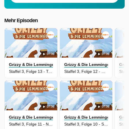
Mehr Episoden
07:00
07:00
Grizzy & Die Lemminge
Grizzy & Die Lemminge
Griz
Staffel 3, Folge 13 - Tai Chi Lemminge
Staffel 3, Folge 12 - Neue Roboter-Arme
07:00
07:00
Grizzy & Die Lemminge
Grizzy & Die Lemminge
Griz
Staffel 3, Folge 11 - Nicht Yin, nicht Yang
Staffel 3, Folge 10 - Schirm im Lemmingregen