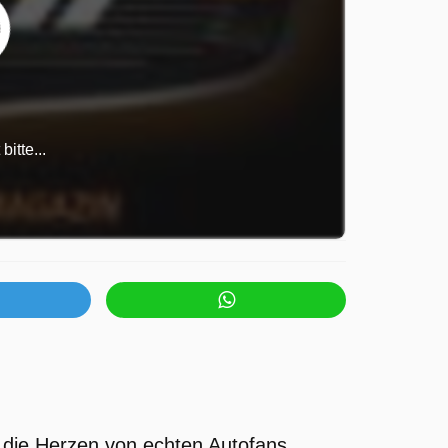
itte...
 die Herzen von echten Autofans