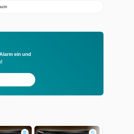
azin
 Alarm ein und
h!