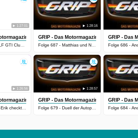
1:27:01
1:28:16
otormagazin
GRIP - Das Motormagazin
GRIP - Das 
Folge 690 - GOLF GTI Clubsport vs. CUPRA Leon VZ | Nikis Rallye-Legenden: Audi Sport quattro | Andreas sucht stylischen Kleinwagen
Folge 687 - Matthias und Niki vergleichen Topmodell vs. Basis - BMW 3er | Mehmets Albtraum und Tuis Traum | Andreas checkt Kilometerschnäppchen ...
1:26:56
1:28:57
otormagazin
GRIP - Das Motormagazin
GRIP - Das 
Folge 688 - Jan-Erik checkt Aston Martin Vantage Roadster | Matthias und Laura testen Highend-Plug-in-Hybride - BMW vs. Porsche | Andreas sucht ...
Folge 679 - Duell der Autoprofis: Andreas & Sly | Driving Impossible: Matthias & Niki | Tanja Trautmann - Lamborghini Jalpa