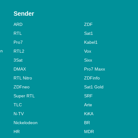
Sender
ARD
ZDF
RTL
Sat1
Pro7
Kabel1
on
RTL2
Vox
3Sat
Sixx
DMAX
Pro7 Maxx
RTL Nitro
ZDFinfo
ZDFneo
Sat1 Gold
Super RTL
SRF
TLC
Arte
N-TV
KiKA
Nickelodeon
BR
HR
MDR