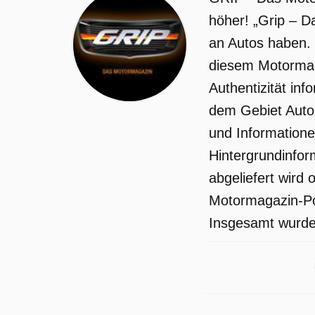
höher! „Grip – D
an Autos haben. W
diesem Motormag
Authentizität in
dem Gebiet Autom
und Informatione
Hintergrundinfor
abgeliefert wird
Motormagazin-Pow
Insgesamt wurden