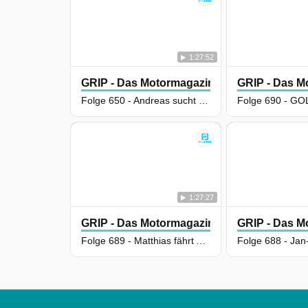
1:27:52
GRIP - Das Motormagazin
GRIP - Das M
Folge 650 - Andreas sucht SUV für Wohnwagen | Premium-Kombi-Battle - Diesel vs. Elektro | Oldies, die keiner kennt
1:27:27
GRIP - Das Motormagazin
GRIP - Das M
Folge 689 - Matthias fährt Alfa Romeo 33 Stradale | Die GERCOLLECTOR-Trackday-Challenge | Andreas sucht Camper für Motorrad-Fan