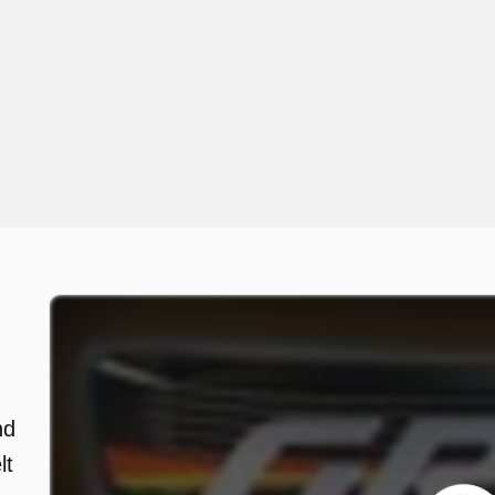
nd
lt