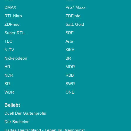
DMAX
Pro7 Maxx
RTL Nitro
ZDFinfo
ZDFneo
Sat1 Gold
Super RTL
SRF
TLC
Arte
N-TV
KiKA
Nickelodeon
BR
HR
MDR
NDR
RBB
SR
SWR
WDR
ONE
Beliebt
Duell Der Gartenprofis
Der Bachelor
Hartes Deutschland - Leben Im Brennpunkt