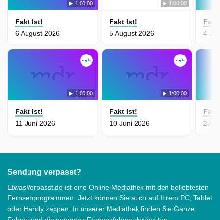
1:00:00
1:00:00
Fakt Ist!
Fakt Ist!
Fakt 
6 August 2026
5 August 2026
4 Jun
1:00:00
1:00:00
Fakt Ist!
Fakt Ist!
Fakt 
11 Juni 2026
10 Juni 2026
27 M
Sendung verpasst?
EtwasVerpasst.de ist eine Online-Mediathek mit den beliebtesten
Fernsehprogrammen. Jetzt können Sie auch auf Ihrem PC, Tablet
oder Handy zappen. In unserer Mediathek finden Sie Ganze
Folgen und die neuesten Fernsehfolgen der besten