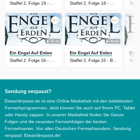
Staffel 2, Folge 19 - Ost-West ist eine Himmelsrichtung
Staffel 2, Folge 18 - Die Freude kann enden in Leid
47:18
44:03
Ein Engel Auf Erden
Ein Engel Auf Erden
Ein 
Staffel 2, Folge 16 - Der Engel mit dem "B" davor
Staffel 2, Folge 15 - Bis dass der Tod euch scheidet
Sendung verpasst?
EtwasVerpasst.de ist eine Online-Mediathek mit den beliebtesten
Fernsehprogrammen. Jetzt können Sie auch auf Ihrem PC, Tablet
oder Handy zappen. In unserer Mediathek finden Sie Ganze
Folgen und die neuesten Fernsehfolgen der besten
Fernsehserien. Von allen Deutschen Fernsehsendern. Sendung
verpasst: EtwasVerpasst.de!