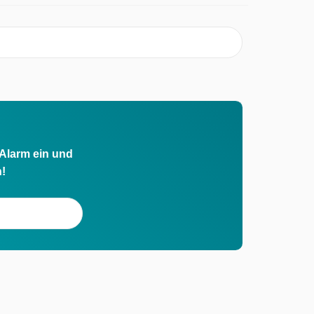
 Alarm ein und
h!