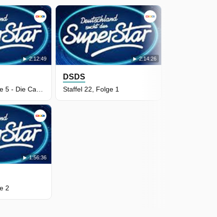
2:12:49
2:14:26
DSDS
Staffel 22, Folge 5 - Die Castings
Staffel 22, Folge 1
1:56:36
ge 2