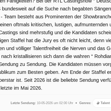
en Fähigkeiten? Bei der RTL Castingshow “ Deutsc
undesweit auf die Suche nach begabten Sängern 
- Team besteht aus Prominenten der Showbranche. 
seinen oftmals kritischen, lustigen, aufmunternd
 Castings sind mehrstufig und die Kandidaten sch
igen Staffel hat die Jury es oft nicht leicht, denn 
 und völliger Talentfreiheit die Nerven und das G
nach kristallisieren sich dann die wahren “ Rohdi
 Sendung zu Sendung. Die Kandidaten müssen vo
blikum zum Besten geben. Am Ende der Staffel en
erstar ist. Seit 2026 ist die beliebte Sendung ve
 letzte im Mai 2026.
Letzte Sendung:
10-05-2026 um 02:00 Uhr
Genres:
Talent