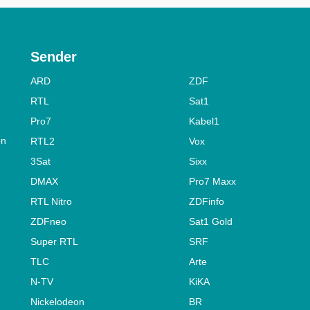
Sender
ARD
ZDF
RTL
Sat1
Pro7
Kabel1
on
RTL2
Vox
3Sat
Sixx
DMAX
Pro7 Maxx
RTL Nitro
ZDFinfo
ZDFneo
Sat1 Gold
Super RTL
SRF
TLC
Arte
N-TV
KiKA
Nickelodeon
BR