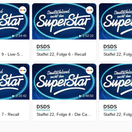
2:54:45
1:52:10
DSDS
DSDS
Staffel 22, Folge 9 - Live-Show 2
Staffel 22, Folge 6 - Recall
2:20:42
1:48:50
DSDS
DSDS
 7 - Recall
Staffel 22, Folge 4 - Die Castings
Staffel 22, Fol