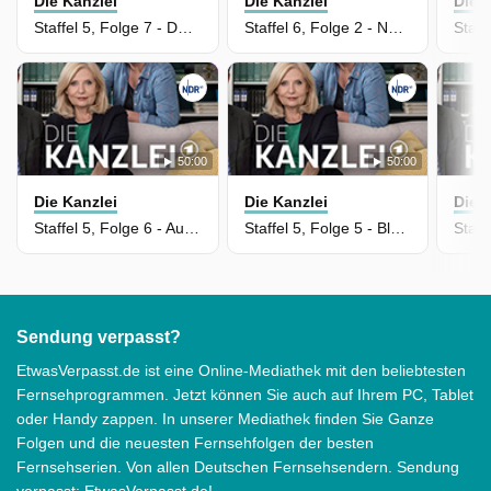
Die Kanzlei
Die Kanzlei
Die 
Staffel 5, Folge 7 - Der Wert des Lebens
Staffel 6, Folge 2 - Nackte Tatsachen
50:00
50:00
Die Kanzlei
Die Kanzlei
Die 
Staffel 5, Folge 6 - Außer Kontrolle
Staffel 5, Folge 5 - Blutlinien
Sendung verpasst?
EtwasVerpasst.de ist eine Online-Mediathek mit den beliebtesten
Fernsehprogrammen. Jetzt können Sie auch auf Ihrem PC, Tablet
oder Handy zappen. In unserer Mediathek finden Sie Ganze
Folgen und die neuesten Fernsehfolgen der besten
Fernsehserien. Von allen Deutschen Fernsehsendern. Sendung
verpasst: EtwasVerpasst.de!