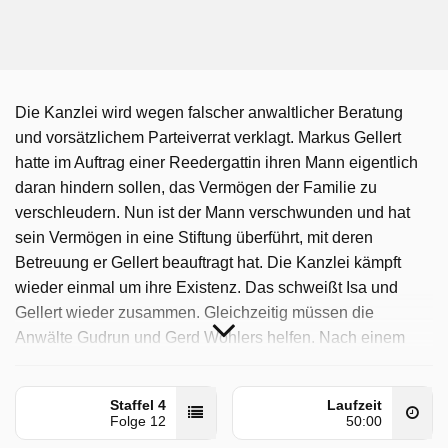
Die Kanzlei wird wegen falscher anwaltlicher Beratung
und vorsätzlichem Parteiverrat verklagt. Markus Gellert
hatte im Auftrag einer Reedergattin ihren Mann eigentlich
daran hindern sollen, das Vermögen der Familie zu
verschleudern. Nun ist der Mann verschwunden und hat
sein Vermögen in eine Stiftung überführt, mit deren
Betreuung er Gellert beauftragt hat. Die Kanzlei kämpft
wieder einmal um ihre Existenz. Das schweißt Isa und
Gellert wieder zusammen. Gleichzeitig müssen die
Anwälte Gudrun und Gerd Wohlers helfen. Nach einem
häuslichen Streit ist ihre Pflegetochter Tina spurlos
verschwunden.
Staffel 4
Laufzeit
Folge 12
50:00
Die Kanzlei wurde auf NDR ausgestrahlt am Mittwoch 29