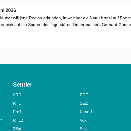
ni 2026
Räuber will jene Region erkunden, in welcher die Natur brutal auf Fortsc
t er sich auf die Spuren des legendären Liedermachers Gerhard Gund
Sender
ARD
ZDF
RTL
Sat1
Pro7
Kabel1
on
RTL2
Vox
3Sat
Sixx