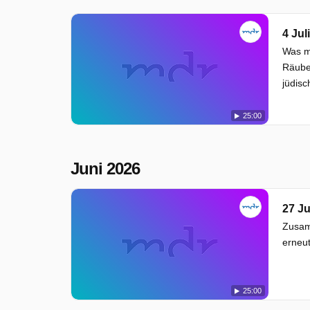
4 Jul
Was ma
Räube
jüdisc
25:00
Juni 2026
27 Ju
Zusamm
erneut
25:00