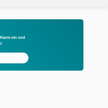
 Alarm ein und
h!