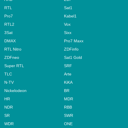
RTL
Sat1
Pro7
Kabel1
RTL2
Vox
3Sat
Sixx
DMAX
Pro7 Maxx
RTL Nitro
ZDFinfo
ZDFneo
Sat1 Gold
Super RTL
SRF
TLC
Arte
N-TV
KiKA
Nickelodeon
BR
HR
MDR
NDR
RBB
SR
SWR
WDR
ONE