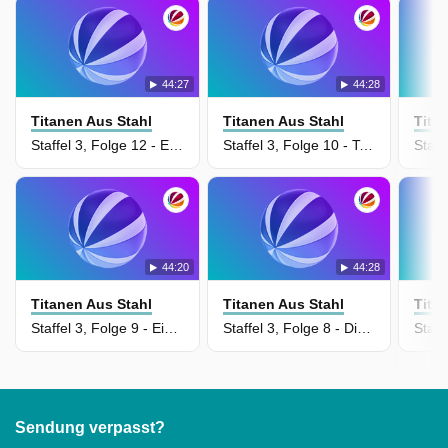
44:27
44:28
Titanen Aus Stahl
Titanen Aus Stahl
Tita
Staffel 3, Folge 12 - Ein U-Boot für die Ewigkeit
Staffel 3, Folge 10 - Totgesagte leben länger
44:20
44:28
Titanen Aus Stahl
Titanen Aus Stahl
Tita
Staffel 3, Folge 9 - Ein Faun für alle Fälle
Staffel 3, Folge 8 - Die Halle der Verdammten
Sendung verpasst?