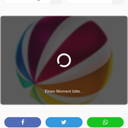
30 März 2026, 18:15 Uhr.
Einen Moment bitte...