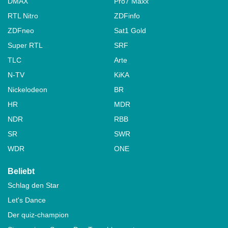
DMAX
Pro7 Maxx
RTL Nitro
ZDFinfo
ZDFneo
Sat1 Gold
Super RTL
SRF
TLC
Arte
N-TV
KiKA
Nickelodeon
BR
HR
MDR
NDR
RBB
SR
SWR
WDR
ONE
Beliebt
Schlag den Star
Let's Dance
Der quiz-champion