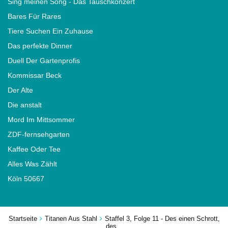
Sing meinen Song - Das Tauschkonzert
Bares Für Rares
Tiere Suchen Ein Zuhause
Das perfekte Dinner
Duell Der Gartenprofis
Kommissar Beck
Der Alte
Die anstalt
Mord Im Mittsommer
ZDF-fernsehgarten
Kaffee Oder Tee
Alles Was Zählt
Köln 50667
Startseite
Titanen Aus Stahl
Staffel 3, Folge 11 - Des einen Schrott,
des...