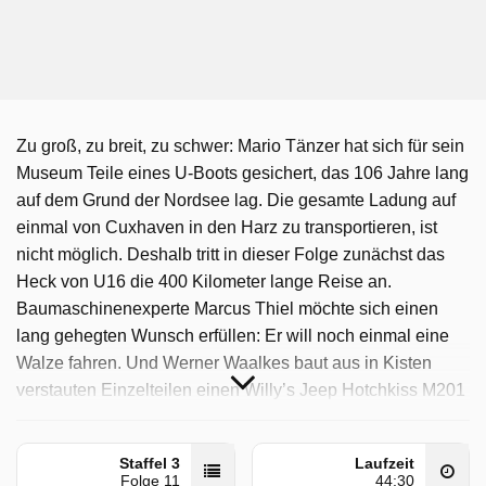
Zu groß, zu breit, zu schwer: Mario Tänzer hat sich für sein
Museum Teile eines U-Boots gesichert, das 106 Jahre lang
auf dem Grund der Nordsee lag. Die gesamte Ladung auf
einmal von Cuxhaven in den Harz zu transportieren, ist
nicht möglich. Deshalb tritt in dieser Folge zunächst das
Heck von U16 die 400 Kilometer lange Reise an.
Baumaschinenexperte Marcus Thiel möchte sich einen
lang gehegten Wunsch erfüllen: Er will noch einmal eine
Walze fahren. Und Werner Waalkes baut aus in Kisten
verstauten Einzelteilen einen Willy’s Jeep Hotchkiss M201
zusammen.
Titanen Aus Stahl wurde auf Sat1 ausgestrahlt am Montag
Staffel 3
Laufzeit
Folge 11
44:30