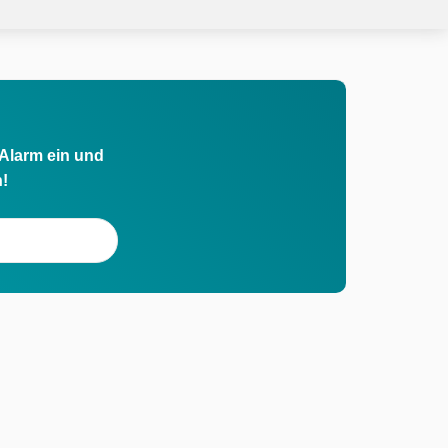
 Alarm ein und
h!