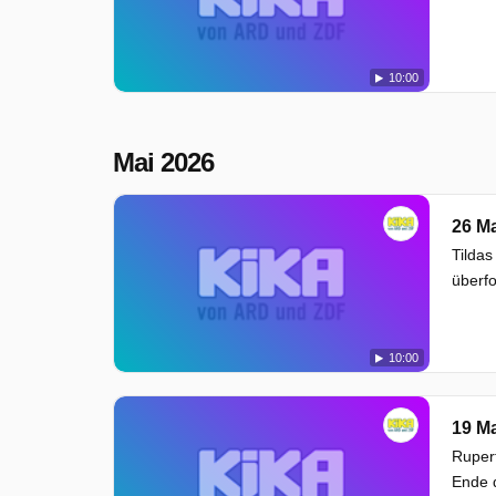
10:00
Mai 2026
26 Ma
Tildas
überfo
10:00
19 Ma
Rupert
Ende d