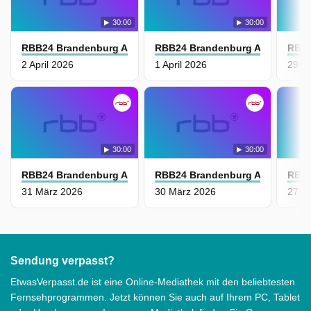
30:00
30:00
RBB24 Brandenburg Aktuell
RBB24 Brandenburg Aktuell
RBB2
2 April 2026
1 April 2026
29 M
30:00
30:00
RBB24 Brandenburg Aktuell
RBB24 Brandenburg Aktuell
RBB2
31 März 2026
30 März 2026
27 M
Sendung verpasst?
EtwasVerpasst.de ist eine Online-Mediathek mit den beliebtesten
Fernsehprogrammen. Jetzt können Sie auch auf Ihrem PC, Tablet