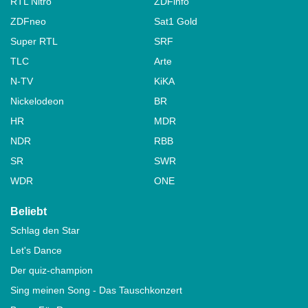
RTL Nitro
ZDFinfo
ZDFneo
Sat1 Gold
Super RTL
SRF
TLC
Arte
N-TV
KiKA
Nickelodeon
BR
HR
MDR
NDR
RBB
SR
SWR
WDR
ONE
Beliebt
Schlag den Star
Let's Dance
Der quiz-champion
Sing meinen Song - Das Tauschkonzert