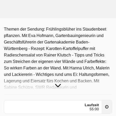
Themen der Sendung: Frühlingsblüher ins Staudenbeet
pflanzen. Mit Eva Hofmann, Gartenbauingenieurin und
Geschäftsführerin der Gartenakademie Baden-
Württemberg - Rezept: Karotten-Kartoffelpuffer mit
Radieschensalat von Rainer Klutsch - Tipps und Tricks
zum Streichen der eigenen vier Wände und Farbeffekte:
So wirken Farben an der Wand. Mit Hanna Ulrich, Malerin
und Lackiererin - Wichtiges rund ums Ei: Haltungsformen,
Lagerung und Eiersatz fürs Kochen und Backen. Mit
Sabine Schütze, SWR Redakteurin und
Ernährungsberaterin - Der Burgherr von Burg Guttenberg
und seine Greifvögel
Laufzeit
55:00
Kaffee Oder Tee wurde auf SR ausgestrahlt am Montag 30