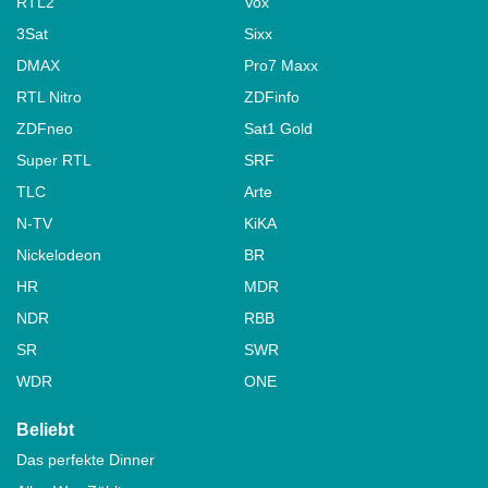
RTL2
Vox
3Sat
Sixx
DMAX
Pro7 Maxx
RTL Nitro
ZDFinfo
ZDFneo
Sat1 Gold
Super RTL
SRF
TLC
Arte
N-TV
KiKA
Nickelodeon
BR
HR
MDR
NDR
RBB
SR
SWR
WDR
ONE
Beliebt
Das perfekte Dinner