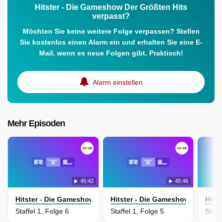
Hitster - Die Gameshow Der Größten Hits
verpasst?
Möchten Sie keine weitere Folge verpassen? Stellen
Sie kostenlos einen Alarm ein und erhalten Sie eine E-
Mail, wenn es neue Folgen gibt. Praktisch!
Alarm einstellen
Mehr Episoden
45:42
45:46
Hitster - Die Gameshow Der Größten Hits
Hitster - Die Gameshow Der Größ
Hits
Staffel 1, Folge 6
Staffel 1, Folge 5
Staff