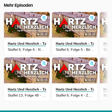
Mehr Episoden
43:45
44:38
Hartz Und Herzlich - Tag Für Tag
Hartz Und Herzlich - Tag Für Tag
Hart
Staffel 6, Folge 6 - Neues Gesicht
Staffel 6, Folge 5 - Böse Stimmen
43:46
44:57
Hartz Und Herzlich - Tag Für Tag
Hartz Und Herzlich - Tag Für Tag
Hart
Staffel 13, Folge 48 - Dresden wir kommen
Staffel 6, Folge 4 - Zwischen Freud und Leid