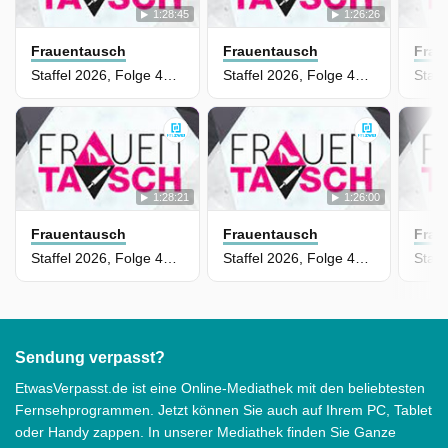
1:28:45
1:26:26
Frauentausch
Frauentausch
Frau
Staffel 2026, Folge 463 - Katja tauscht mit Franziska
Staffel 2026, Folge 462 - Swante tauscht mit Jacqueline
1:28:21
1:26:00
Frauentausch
Frauentausch
Frau
Staffel 2026, Folge 461 - Claudia tauscht mit Martina
Staffel 2026, Folge 459 - Lebe mein Leben Special
Sendung verpasst?
EtwasVerpasst.de ist eine Online-Mediathek mit den beliebtesten
Fernsehprogrammen. Jetzt können Sie auch auf Ihrem PC, Tablet
oder Handy zappen. In unserer Mediathek finden Sie Ganze