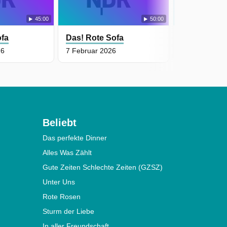
45:00
50:00
ofa
Das! Rote Sofa
Das! Rote S
26
7 Februar 2026
6 Februar 20
Beliebt
Das perfekte Dinner
Alles Was Zählt
Gute Zeiten Schlechte Zeiten (GZSZ)
Unter Uns
Rote Rosen
Sturm der Liebe
In aller Freundschaft