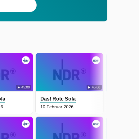
45:00
45:00
ofa
Das! Rote Sofa
Das! Rote S
26
10 Februar 2026
9 Februar 20