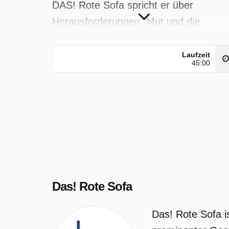
DAS! Rote Sofa spricht er über
Herausforderungen, Mut und die
Chancen, die Inklusion bietet.
Laufzeit
Das! Rote Sofa wurde auf NDR
45:00
ausgestrahlt am Sonntag 8 Februar
2026, 05:15 Uhr.
Das! Rote Sofa
Das! Rote Sofa 