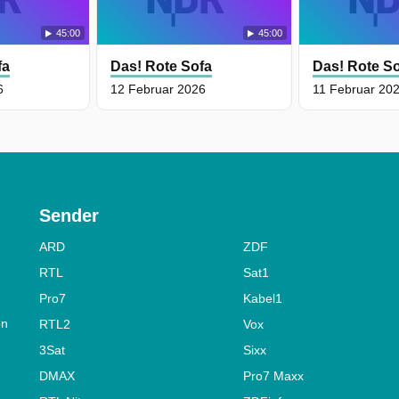
45:00
45:00
fa
Das! Rote Sofa
Das! Rote S
6
12 Februar 2026
11 Februar 20
Sender
ARD
ZDF
RTL
Sat1
Pro7
Kabel1
on
RTL2
Vox
3Sat
Sixx
DMAX
Pro7 Maxx