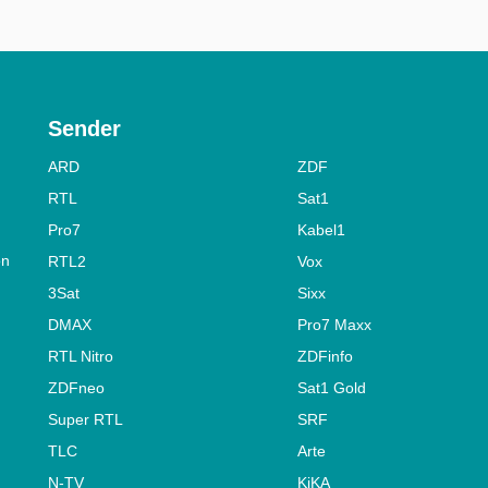
Sender
ARD
ZDF
RTL
Sat1
Pro7
Kabel1
on
RTL2
Vox
3Sat
Sixx
DMAX
Pro7 Maxx
RTL Nitro
ZDFinfo
ZDFneo
Sat1 Gold
Super RTL
SRF
TLC
Arte
N-TV
KiKA