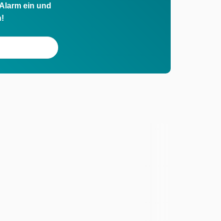
 Alarm ein und
h!