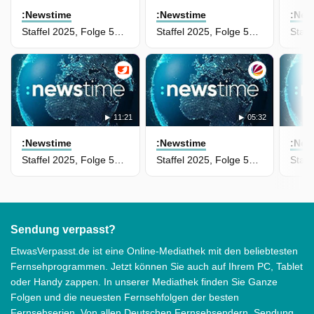
:Newstime
:Newstime
:New
Staffel 2025, Folge 51 - :newstime vom 20. Februar 2026 | 15:45
Staffel 2025, Folge 50 - :newstime vom 19. Februar 2026 | 19:45
11:21
05:32
:Newstime
:Newstime
:New
Staffel 2025, Folge 50 - :newstime vom 19. Februar 2026 | 15:50
Staffel 2025, Folge 50 - :newstime vom 19. Februar 2026 | 6:25
Sendung verpasst?
EtwasVerpasst.de ist eine Online-Mediathek mit den beliebtesten
Fernsehprogrammen. Jetzt können Sie auch auf Ihrem PC, Tablet
oder Handy zappen. In unserer Mediathek finden Sie Ganze
Folgen und die neuesten Fernsehfolgen der besten
Fernsehserien. Von allen Deutschen Fernsehsendern. Sendung