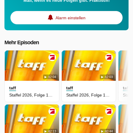
Mail, wenn es neue Folgen gibt. Praktisch!
Alarm einstellen
Mehr Episoden
42:04
42:03
taff
taff
taff
Staffel 2026, Folge 102 - Freche Abzocke mit Kleingärten
Staffel 2026, Folge 101 - Selbstbräunungs-Hacks im Test
42:13
40:44