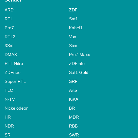
ARD
ZDF
RTL
Sat1
Pro7
Kabel1
RTL2
Vox
3Sat
Sixx
DMAX
Pro7 Maxx
RTL Nitro
ZDFinfo
ZDFneo
Sat1 Gold
Super RTL
SRF
TLC
Arte
N-TV
KiKA
Nickelodeon
BR
HR
MDR
NDR
RBB
SR
SWR