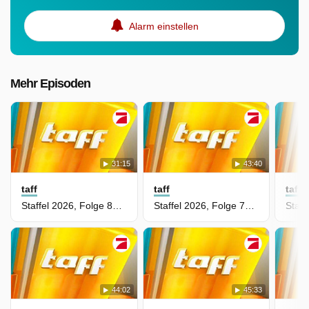
Alarm einstellen
Mehr Episoden
31:15
43:40
taff
taff
taff
Staffel 2026, Folge 80 - Mallorca-Opening: So wild startet die Saison
Staffel 2026, Folge 79 - Von der Bühne ins Rathaus: No Angels-Star Lucy will Bürgermeisterin werden
44:02
45:33