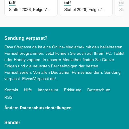
taff
taff
taff
Staffel 2026, Folge 78 - Vom Todesurteil zum Rekord: Die kleinste Lehrerin der Welt kämpft sich zurück
Staffel 2026, Folge 77 - Partystreit am Viktualienmarkt in München
Sendung verpasst?
EtwasVerpasst.de ist eine Online-Mediathek mit den beliebtesten
Fernsehprogrammen. Jetzt können Sie auch auf Ihrem PC, Tablet
oder Handy zappen. In unserer Mediathek finden Sie Ganze
Folgen und die neuesten Fernsehfolgen der besten
Fernsehserien. Von allen Deutschen Fernsehsendern. Sendung
verpasst: EtwasVerpasst.de!
Kontakt
Hilfe
Impressum
Erklärung
Datenschutz
RSS
Ändern Datenschutzeinstellungen
Sender