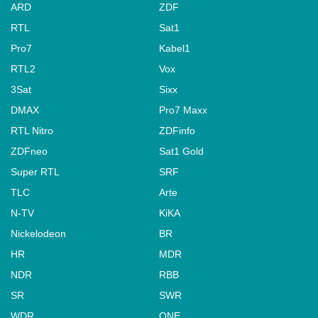
ARD
ZDF
RTL
Sat1
Pro7
Kabel1
RTL2
Vox
3Sat
Sixx
DMAX
Pro7 Maxx
RTL Nitro
ZDFinfo
ZDFneo
Sat1 Gold
Super RTL
SRF
TLC
Arte
N-TV
KiKA
Nickelodeon
BR
HR
MDR
NDR
RBB
SR
SWR
WDR
ONE